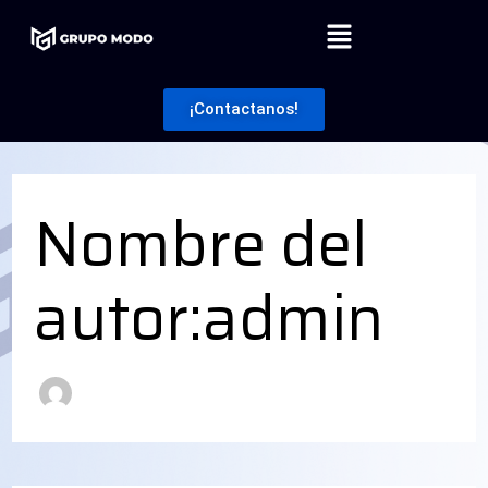
Ir
Buscar
Menú
por:
al
contenido
¡Contactanos!
Nombre del
autor:admin